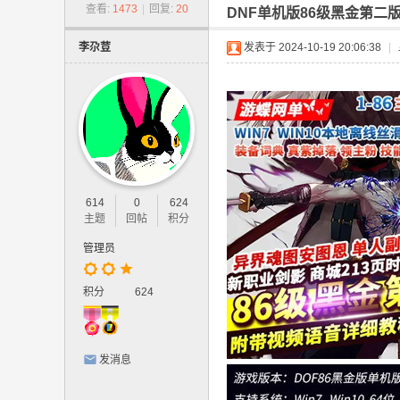
-
查看:
1473
|
回复:
20
DNF单机版86级黑金第二
网
李尕荳
发表于 2024-10-19 20:06:38
|
游
单
机
版
.
网
614
0
624
页
主题
回帖
积分
游
管理员
戏
,
积分
624
手
游
发消息
单
机