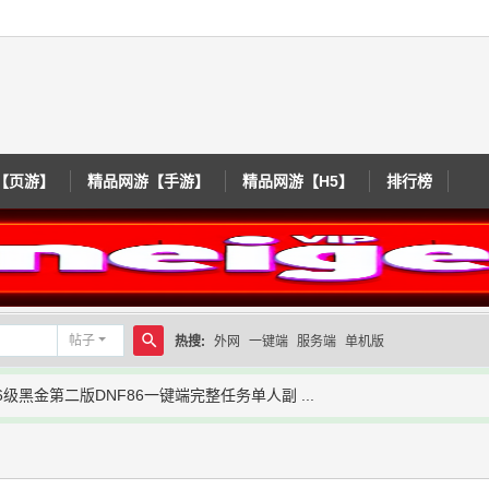
【页游】
精品网游【手游】
精品网游【H5】
排行榜
帖子
热搜:
外网
一键端
服务端
单机版
搜
6级黑金第二版DNF86一键端完整任务单人副 ...
索