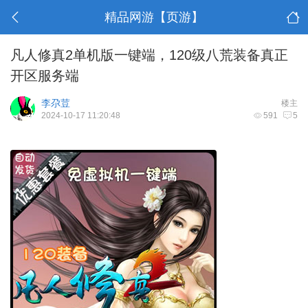
精品网游【页游】
凡人修真2单机版一键端，120级八荒装备真正
开区服务端
李尕荳
楼主
2024-10-17 11:20:48
591
5