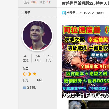
-
查看:
888
|
回复:
11
魔兽世界单机版335特色
网
小园子
发表于 2024-10-20 21:40:54
|
游
单
机
版
.
网
39
106
144
页
主题
回帖
积分
游
版主
戏
,
积分
144
手
发消息
游
单
机