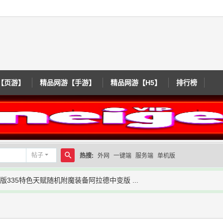
【页游】
精品网游【手游】
精品网游【H5】
排行榜
帖子
热搜:
外网
一键端
服务端
单机版
搜
版335特色天赋随机附魔装备阿拉德中变版 ...
索