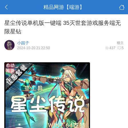
精品网游【端游】
星尘传说单机版一键端 35灭世套游戏服务端无
限星钻
小园子
楼主
2024-10-20 21:22:50
437
5