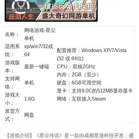
网络游戏-星尘
名称：
单机
适用系
xp/win7/32或
配置推荐：Windows XP/7/Vista
统：
64
(32 或 64位)
游戏版
最新一键端
CPU：双核2GHz
本：
内存：2GB（至少）
支持网
单机
硬盘：6GB可用空间
络：
显卡：支持9.0C的512MB显存显卡
游戏大
1.6G
网络：互联接入Steam
小：
发货方
网盘
式：
【游戏介绍】《星尘传说》是一款由成都星漫科技开发、盛