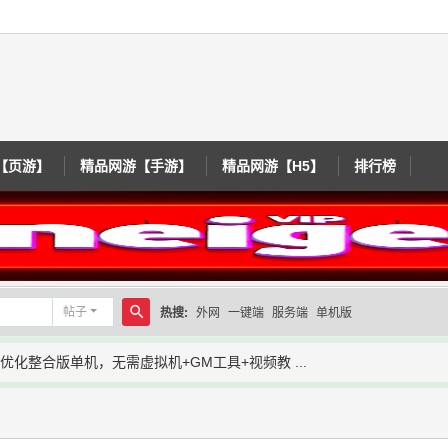
【页游】
精品网游【手游】
精品网游【H5】
排行榜
帖子
热搜:
外网
一键端
服务端
单机版
搜
优化整合版单机，无需虚拟机+GM工具+视频教 ...
索