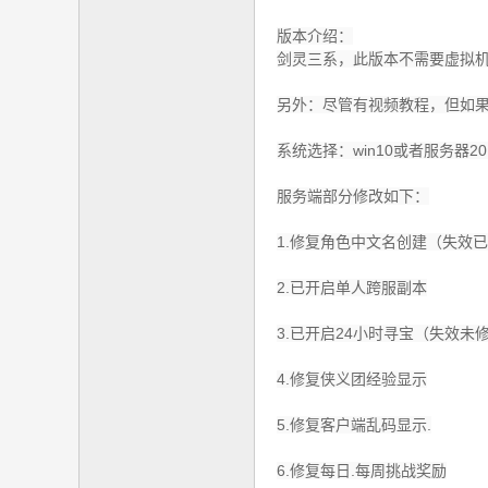
社
版本介绍：
区
剑灵三系，此版本不需要虚拟机
另外：尽管有视频教程，但如
系统选择：win10或者服务器2
服务端部分修改如下：
1.修复角色中文名创建（失效
2.已开启单人跨服副本
3.已开启24小时寻宝（失效未
4.修复侠义团经验显示
5.修复客户端乱码显示.
6.修复每日.每周挑战奖励