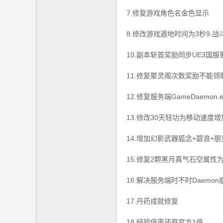
7.修复游戏角色名金色显示
8.修改游戏遁地时间为3秒9.
10.副本斩首奖励同步UE3国服
11.修复聚灵阁次数奖励不能领
12.修复服务端GameDaemo
13.修改30天轻功为移动速度增
14.增加幻影武器狐念+碧浪+
15.修复2颗黑月真气石空属性为真
16.解决服务端时不时Daem
17.丹药成就修复
18.经验倍率还原官方1倍