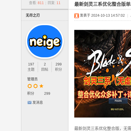
-
查看:
811
|
回复:
11
最新剑灵三系优化整合版单
网
无尽之刃
发表于 2024-10-13 14:57:02
|
游
单
机
版
.
网
197
2
299
页
主题
回帖
积分
游
管理员
戏
,
积分
299
手
发消息
游
单
机
最新剑灵三系优化整合版，无需