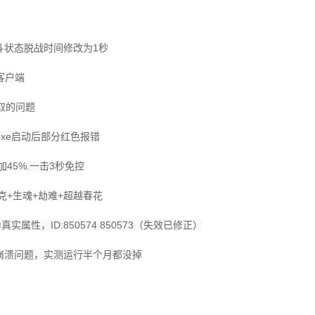
战斗状态脱战时间修改为1秒
客户端
取的问题
n.exe启动后部分红色报错
加45%.一击3秒免控
朋克+生魂+劫难+超越春花
实属性，ID:850574 850573（失效已修正）
on崩溃问题，实测运行半个月都没掉