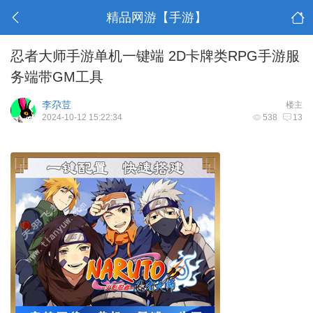
精品网游【手游】
忍者大师手游单机一键端 2D卡牌类RPG手游服
务端带GM工具
李尕荳
楼主
2024-10-12 15:22:34
538
13