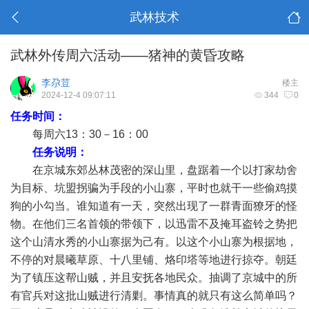
武林技术
武林外传周六活动——猪神的黄昏攻略
李尕荳
楼主
2024-12-4 09:07:11
344
0
任务时间：
每周六13：30－16：00
任务说明：
在京城东郊丛林茂密的深山里，盘踞着一个以打家劫舍
为目标、坑盟拐骗为手段的小山寨，平时也就干一些偷鸡摸
狗的小勾当。谁知道有一天，突然出现了一群青面獠牙的怪
物。在他们三名首领的带领下，以迅雷不及掩耳盗铃之势把
这个山清水秀的小山寨据为己有。以这个小山寨为根据地，
不停的对晨曦草原、十八里铺、烙印塔等地进行掠夺。朝廷
为了镇压这帮山贼，并且安抚各地民众。抽调了京城中的所
有官兵对这批山贼进行清剿。事情真的就只有这么简单吗？