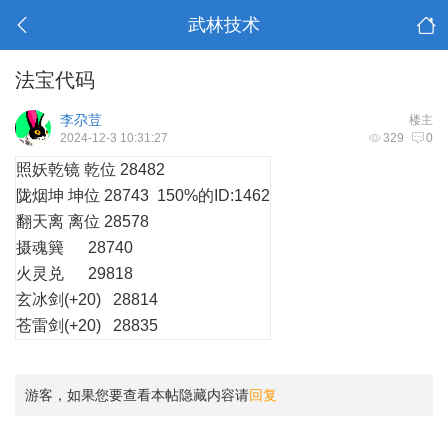
武林技术
法宝代码
李尕荳
楼主
2024-12-3 10:31:27
329
0
照妖乾镜 乾位 28482
陇烟坤 坤位 28743 150%的ID:1462
翻天离 离位 28578
摄魂簨 28740
火灵兑 29818
玄冰剑(+20) 28814
苍雷剑(+20) 28835
游客，如果您要查看本帖隐藏内容请
回复