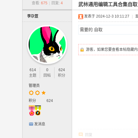
-
查看:
675
|
回复:
4
武林通用编辑工具合集自取
网
李尕荳
发表于 2024-12-3 10:11:27
|
游
单
需要的 自取
机
版
游客，如果您要查看本帖隐藏内
.
网
614
0
624
页
主题
回帖
积分
游
管理员
戏
,
积分
624
手
游
发消息
单
机
回复