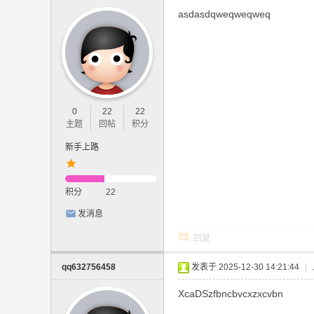
asdasdqweqweqweq
0
22
22
主题
回帖
积分
新手上路
积分
22
发消息
回复
qq632756458
发表于 2025-12-30 14:21:44
|
XcaDSzfbncbvcxzxcvbn