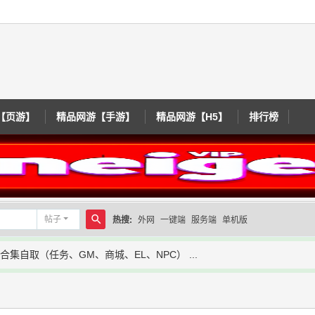
【页游】
精品网游【手游】
精品网游【H5】
排行榜
帖子
热搜:
外网
一键端
服务端
单机版
搜
集自取（任务、GM、商城、EL、NPC） ...
索