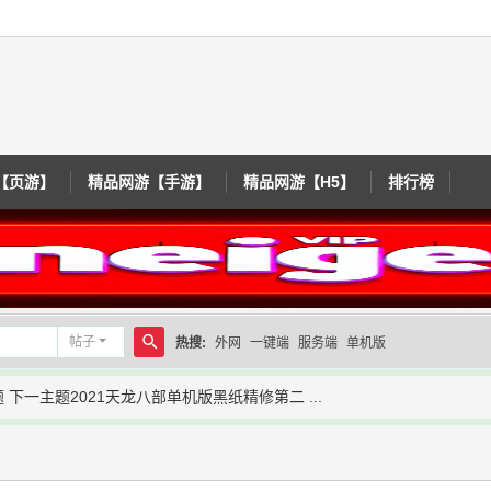
【页游】
精品网游【手游】
精品网游【H5】
排行榜
帖子
热搜:
外网
一键端
服务端
单机版
搜
 下一主题2021天龙八部单机版黑纸精修第二 ...
索