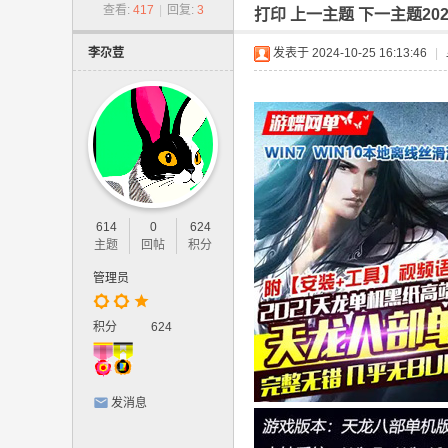
-
查看:
417
|
回复:
3
打印 上一主题 下一主题2
网
李尕荳
发表于 2024-10-25 16:13:46
|
游
单
机
版
.
网
614
0
624
页
主题
回帖
积分
游
管理员
戏
,
积分
624
手
游
发消息
单
机