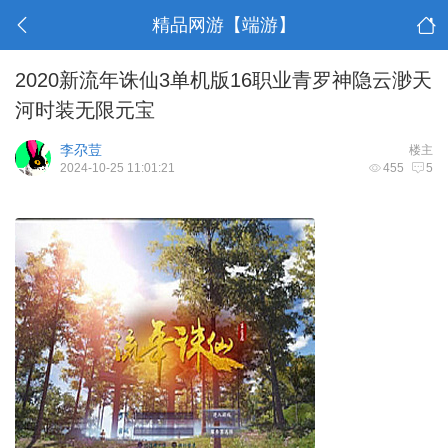
精品网游【端游】
2020新流年诛仙3单机版16职业青罗神隐云渺天
河时装无限元宝
李尕荳
楼主
2024-10-25 11:01:21
455
5