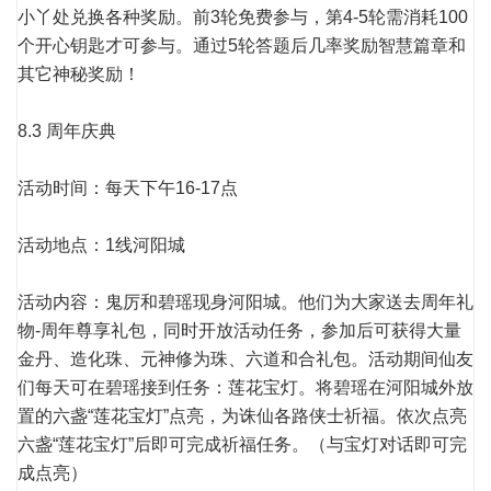
小丫处兑换各种奖励。前3轮免费参与，第4-5轮需消耗100
个开心钥匙才可参与。通过5轮答题后几率奖励智慧篇章和
其它神秘奖励！
8.3 周年庆典
活动时间：每天下午16-17点
活动地点：1线河阳城
活动内容：鬼厉和碧瑶现身河阳城。他们为大家送去周年礼
物-周年尊享礼包，同时开放活动任务，参加后可获得大量
金丹、造化珠、元神修为珠、六道和合礼包。活动期间仙友
们每天可在碧瑶接到任务：莲花宝灯。将碧瑶在河阳城外放
置的六盏“莲花宝灯”点亮，为诛仙各路侠士祈福。依次点亮
六盏“莲花宝灯”后即可完成祈福任务。（与宝灯对话即可完
成点亮）