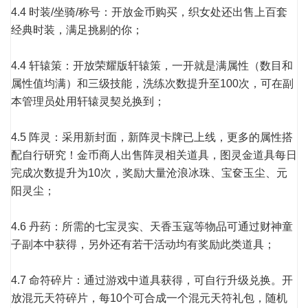
4.4 时装/坐骑/称号：开放金币购买，织女处还出售上百套
经典时装，满足挑剔的你；
4.4 轩辕策：开放荣耀版轩辕策，一开就是满属性（数目和
属性值均满）和三级技能，洗练次数提升至100次，可在副
本管理员处用轩辕灵契兑换到；
4.5 阵灵：采用新封面，新阵灵卡牌已上线，更多的属性搭
配自行研究！金币商人出售阵灵相关道具，图灵金道具每日
完成次数提升为10次，奖励大量沧浪冰珠、宝奁玉尘、元
阳灵尘；
4.6 丹药：所需的七宝灵实、天香玉寇等物品可通过财神童
子副本中获得，另外还有若干活动均有奖励此类道具；
4.7 命符碎片：通过游戏中道具获得，可自行升级兑换。开
放混元天符碎片，每10个可合成一个混元天符礼包，随机