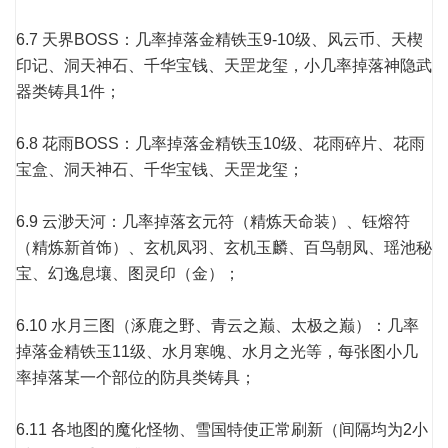
6.7 天界BOSS：几率掉落金精铁玉9-10级、风云币、天楔
印记、洞天神石、千华宝钱、天罡龙玺，小几率掉落神隐武
器类铸具1件；
6.8 花雨BOSS：几率掉落金精铁玉10级、花雨碎片、花雨
宝盒、洞天神石、千华宝钱、天罡龙玺；
6.9 云渺天河：几率掉落玄元符（精炼天命装）、钰熔符
（精炼新首饰）、玄机凤羽、玄机玉麟、百鸟朝凤、瑶池秘
宝、幻逸息壤、图灵印（金）；
6.10 水月三图（涿鹿之野、青云之巅、太极之巅）：几率
掉落金精铁玉11级、水月寒魄、水月之光等，每张图小几
率掉落某一个部位的防具类铸具；
6.11 各地图的魔化怪物、雪国特使正常刷新（间隔均为2小