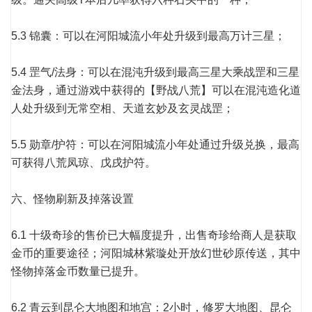
5.3 锦囊：可以在河阳城流小年处升级到最高万计三星；
5.4 罡气/法身：可以在混沌升级到最高三星大乘战罡和三星
金法身，通过游戏中获得的【野战八荒】可以在混沌造化道
人处升级到无常空相、天道玄妙及玄灵战罡；
5.5 勋章/护符：可以在河阳城流小年处通过升级兑换，最高
可获得八荒凤琼、戊戌护符。
六、怪物刷新及掉落设置
6.1 十级奇珍的售价已大幅度提升，出售奇珍给商人是获取
金币的重要途径；河阳城林紫璇处开放幻世砂原传送，其中
怪物掉落金币数量已提升。
6.2 青云到昆仑大地图和地宫：2小时，修罗大地图、昆仑