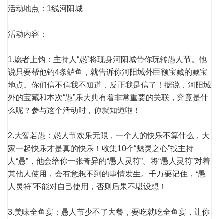
活动地点：1线河阳城
活动内容：
1.愿者上钩：主持人“愚”将现身河阳城带你玩转愚人节。他
说只要帮他钓4条鲈鱼，就告诉你河阳城外巨额宝藏的藏宝
地点。你们信不信我不知道，反正我是信了！据说，河阳城
外的宝藏和本次“愚”乐大典有着非常重要的关联，究竟是什
么呢？参与这个活动时，你就知道啦！
2.大智若愚：愚人节欢乐无限，一个人的快乐不算什么，大
家一起快乐才是真的快乐！收集10个“魅灵之心”找主持
人“愚”，他会给你一张奇异的“愚人灵符”。将“愚人灵符”对着
其他人使用，会有意想不到的事情发生。千万要记住，“愚
人灵符”不能对自己使用，否则后果不堪设想！
3.美味全鱼宴：愚人节少不了大餐，要吃就吃全鱼宴，让你