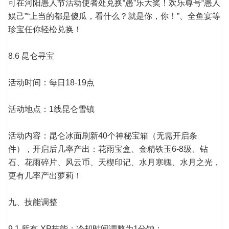
可在河阳愚人节活动使者处兑换“愚”乐大奖！欢乐尊号“愚人
娱己”“上当的都是傻瓜，看什么？就是你，你！”、全鱼宴等
珍宝任你轻松兑换！
8.6 昆仑寻宝
活动时间：每日18-19点
活动地点：1线昆仑雪镇
活动内容：昆仑冰面刷新40个神秘宝箱（无需开启条
件），开启后几率产出：花雨宝盒、金精铁玉6-8级、钻
石、花雨碎片、风云币、天楔印记、水月寒魄、水月之光，
更有几率产出萝莉！
九、技能调整
9.1 所有-XP技能：冷却时间调整为1分钟；