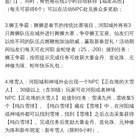
盈门】。同时，角色每在线1小时自动获得【福星高照】
（每天可获得6个）可以在活动NPC处兑换众多奖励；
3.狮王争霸：舞狮是春节的传统比赛项目，河阳城外将有3
只舞狮队伍在城外进行舞狮大赛，争夺狮王宝座。仙友们可
以给不同的队伍点燃鞭炮加油助威，赢取新春贺礼！活动期
间仙友们每天可在河阳 金蛇使者（25，-200）接到任务：
狮王争霸，按照提示完成任务可收获大量金丹、造化珠、元
神修为珠、蛇年快乐礼包；
4.堆雪人：河阳城和神域外会出现一个NPC【正在堆的大雪
人】，30级以上（含30级）玩家可在河阳或者神域
NPC【正在堆的大雪人】 处接到任务：雪满九州，需收集5
个【纯白雪球】。【纯白雪球】藏在【雪堆】中，在河阳城
或神域外都可以找到雪堆，找到【雪堆】之后点击采集获得
【纯白雪球】。完成任务后奖励大量金丹、造化珠、元神修
为珠和新年萌宠：新年雪人（限时6小时）。