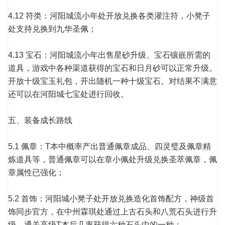
4.12 符类：河阳城流小年处开放兑换各类灌注符，小凳子
处支持兑换到九华圣佩；
4.13 宝石：河阳城流小年出售星砂升级、宝石镶嵌所需的
道具，游戏中各种渠道获得的宝石和日月砂可以正常升级。
开放十级宝玉礼包，开出随机一种十级宝石。对结果不满意
还可以在河阳城七宝处进行回收。
五、装备成长路线
5.1 佩章：T本中概率产出普通佩章成品、四灵璧及佩章精
炼道具等，普通佩章可以在章小佩处升级兑换圣萃佩章，佩
章属性已强化；
5.2 首饰：河阳城小凳子处开放兑换造化首饰配方，神级首
饰同步官方，在中州霖琪处通过上古石头和八荒石头进行升
级。通关高级T本后几率获得六种石头中的一种；