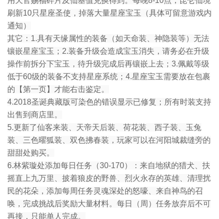
用天官赐福碎片及仙基值兑换得到。每晚8-10点，昆仑仙境
刷新10只星座圣使，掉落大量星座宝玉（具体可留意游戏内
通知）
其它：1.具有天缘属性的装备（如天命装、神隐装等）无法
镶嵌星座宝玉；2.装备升级会造成宝玉消失，请务必在升级
操作前拆分下宝玉，待升级完成后再镶嵌上去；3.佩戴等级
低于60级的装备不支持星座系统；4.星座宝玉需要放在包裹
的【第一页】才能右击鉴定。
4.2018圣诞典藏版可染色的错误显示已修复；所有时装支持
出售到商店里。
5.更新了仙客来装、天帝天后装、荷花装、西子装、玉兔
装、三色曜狐装、双色拂春装，玩家可以在河阳城裁缝旁的
甜甜处购买。
6.林紫璇处添加每日任务（30-170）：来自地狱的猎犬、扶
摇直上九万里、披着狼皮的野兽、烈火永存的英雄、清理扰
民的花朵，添加每周任务灵魂深处的怒嚎、来自神鸟的召
唤，完成挑战后奖励大量材料。每日（周）任务放弃后不可
再接，只能单人完成。