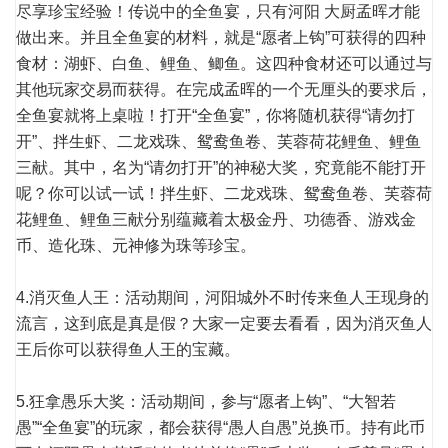
尽享珍宝经验！传说中的全鱼宴，只有河阳 大厨孟晖才能
做出来。并且全鱼宴的材料，就是“愿者上钩”可获得的四种
食材：湖虾、白鱼、鲤鱼、鲫鱼。这四种食材还可以通过与
其他玩家交易而获得。在完成孟晖的一个无厘头的要求后，
全鱼宴就将上桌啦！打开“全鱼宴”，你将随机获得“请勿打
开”、拌生虾、二龙戏珠、鸳鸯鱼卷、芙蓉荷花鲤鱼、鲤鱼
三献。其中，名为“请勿打开”的神秘大奖，究竟能不能打开
呢？你可以试一试！拌生虾、二龙戏珠、鸳鸯鱼卷、芙蓉荷
花鲤鱼、鲤鱼三献分别蕴藏着太极金丹、功德香、游戏金
币、造化珠、元神修为珠等珍宝。
4.消灭鱼人王：活动期间，河阳城外不时传来鱼人王现身的
流言，这到底是真是假？大家一定要去看看，因为消灭鱼人
王后你可以获得鱼人王的宝藏。
5.狂拿愚乐大奖：活动期间，参与“愿者上钩”、“大智若
愚”“全鱼宴”的玩家，都会获得“愚人自愚”兑换币。持有此币