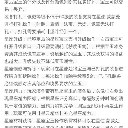
定后宝玉的评分以及评分颜色判断其优劣好坏。宝玉可以交
易，丢弃。
装备打孔：佩戴等级不低于60级的装备支持在星使 蒙蒙处
进行打孔操作（时装、表情、法宝、元婴、佩章无法打
孔），打孔需要消耗【望斗经】一个。
星座升级：已鉴定后的星座宝玉支持升级操作，右击宝玉可
打开升级窗口，升级需要消耗【秒度玉简】。根据宝玉本身
资质其成长也有差异，资质越好的宝玉，其成长获得的增益
也越大。升级失败不降低宝玉属性。
星座镶嵌与拆除：玩家可在星使处将宝玉与已打孔的装备进
行镶嵌和拆除操作，每次操作扣除手续费5金。已打孔装备
必须镶嵌对应其部位和境界要求的宝玉。
星座精力：玩家装备带有星座宝玉的装备后，头像框右侧出
现星座精力图标，根据星座评分高低，每隔数分钟时间会消
耗一定值的精力。当精力消耗完毕，则宝玉能力不再发生作
用，玩家可使用【星云精华】补充星座精力。
星座材料获得：星座宝玉操作所需材料可以在星使 蒙蒙处