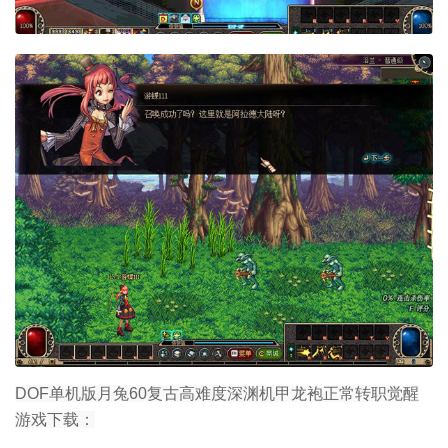
DOF单机版月兔60复古高难度深渊机甲龙袍正常转职觉醒
游戏下载：