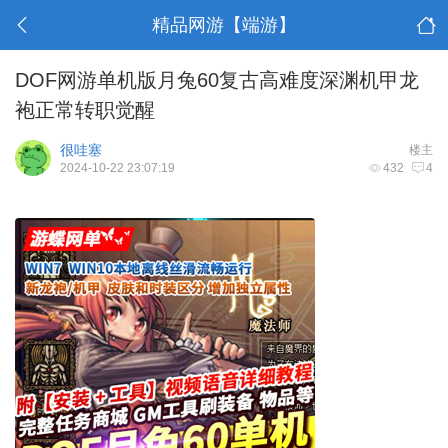
精品网游【端游】
DOF网游单机版月兔60复古高难度深渊机甲龙
袍正常转职觉醒
很哇塞
楼主
2024-10-22 23:07:19
432
4