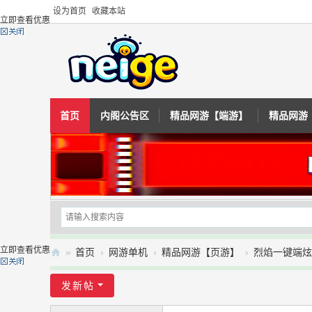
设为首页
收藏本站
立即查看优惠
首页
内阁公告区
精品网游【端游】
精品网游
立即查看优惠
»
首页
›
网游单机
›
精品网游【页游】
›
烈焰一键端炫
内
发新帖
阁