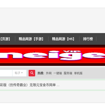
【页游】
精品网游【手游】
精品网游【H5】
排行榜
帖子
热搜:
外网
一键端
服务端
单机版
搜
彩版（仿传奇霸业）无限元宝金币网单 ...
索