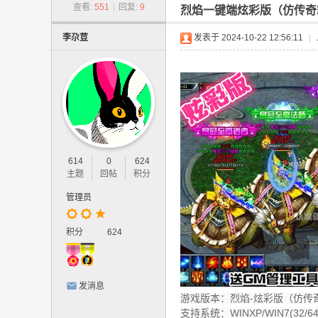
-
查看:
551
|
回复:
9
烈焰一键端炫彩版（仿传奇
网
李尕荳
发表于 2024-10-22 12:56:11
|
游
单
机
版
.
网
614
0
624
页
主题
回帖
积分
游
管理员
戏
,
积分
624
手
游
发消息
单
游戏版本：烈焰-炫彩版（仿传
机
支持系统：WINXP/WIN7(32/64