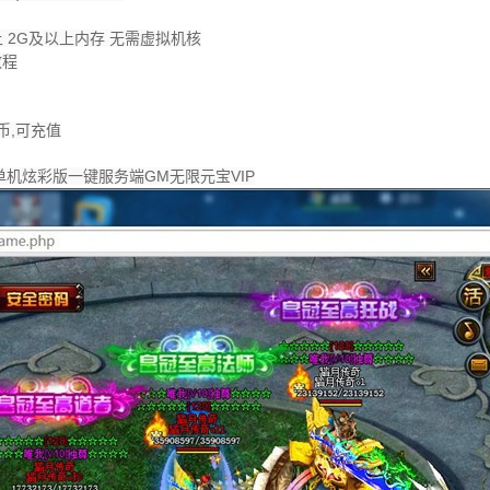
以上 2G及以上内存 无需虚拟机核
教程
币,可充值
单机炫彩版一键服务端GM无限元宝VIP