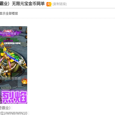
霸业）无限元宝金币网单
火
[复制链接]
显示全部楼层
奇霸业）
位)/WIN8/WIN10