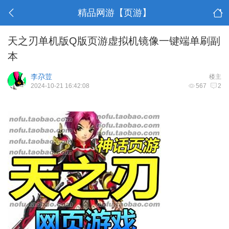
精品网游【页游】
天之刃单机版Q版页游虚拟机镜像一键端单刷副
本
李尕荳
楼主
2024-10-21 16:42:08
567
2