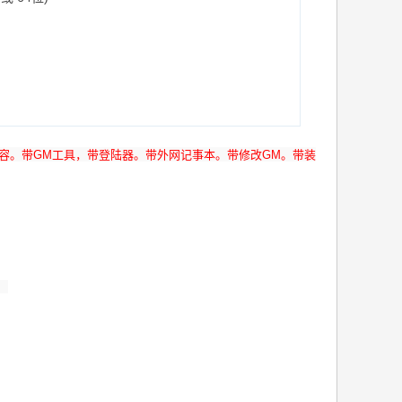
全兼容。带GM工具，带登陆器。带外网记事本。带修改GM。带装
）