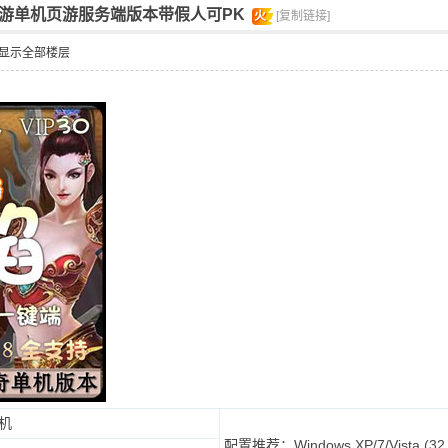
游单机页游服务端版本带假人可PK
火
[复制链接]
显示全部楼层
机
配置推荐：Windows XP/7/Vista (32