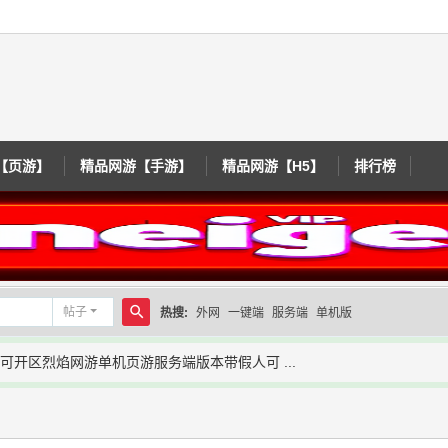
【页游】
精品网游【手游】
精品网游【H5】
排行榜
帖子
热搜:
外网
一键端
服务端
单机版
搜
可开区烈焰网游单机页游服务端版本带假人可 ...
索