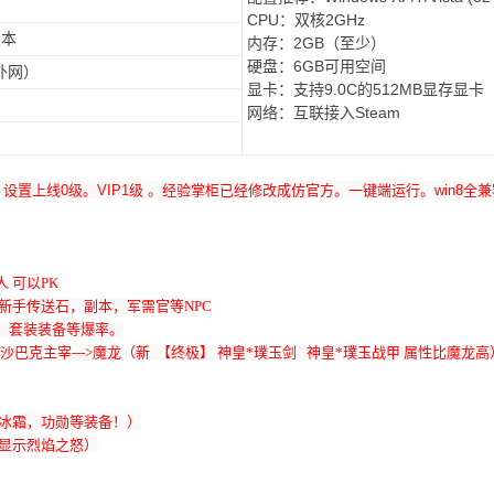
CPU：双核2GHz
版本
内存：2GB（至少）
硬盘：6GB可用空间
外网）
显卡：支持9.0C的512MB显存显卡
网络：互联接入Steam
。设置上线0级。VIP1级 。经验掌柜已经修改成仿官方。一键端运行。win8
人 可以PK
新手传送石，副本，军需官等NPC
元宝、套装装备等爆率。
->沙巴克主宰--->魔龙（新 【终极】 神皇*璞玉剑 神皇*璞玉战甲 属性比魔龙高
成冰霜，功勋等装备！）
（显示烈焰之怒）