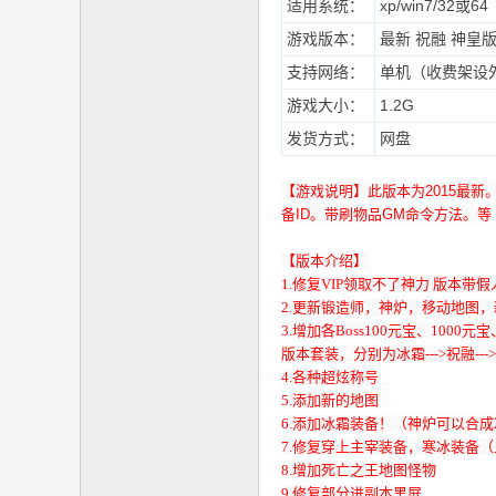
适用系统：
xp/win7/32或64
社
游戏版本：
最新 祝融 神皇
区
支持网络：
单机（收费架设
游戏大小：
1.2G
发货方式：
网盘
【游戏说明】此版本为2015最新
备ID。带刷物品GM命令方法。等
【版本介绍】
1.修复VIP领取不了神力 版本带假
2.更新锻造师，神炉，移动地图，
3.增加各Boss100元宝、1000
版本套装，分别为冰霜--->祝融--
4.各种超炫称号
5.添加新的地图
6.添加冰霜装备！（神炉可以合
7.修复穿上主宰装备，寒冰装备
8.增加死亡之王地图怪物
9.修复部分进副本黑屏