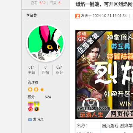
-
查看:
532
|
回复:
6
烈焰一键端，可开区烈焰网
网
李尕荳
发表于 2024-10-21 16:01:34
|
游
单
机
版
.
网
614
0
624
页
主题
回帖
积分
游
管理员
戏
,
积分
624
手
游
发消息
单
名称：
网页游戏-烈焰单
机