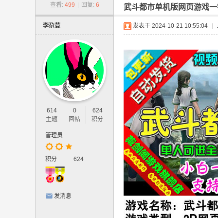
-
查看:
499
|
回复:
6
武斗都市单机版网页游戏一
网
李尕荳
发表于 2024-10-21 10:55:04
|
游
单
机
版
.
网
614
0
624
页
主题
回帖
积分
游
管理员
戏
,
积分
624
手
游
发消息
单
机