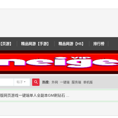
【页游】
精品网游【手游】
精品网游【H5】
排行榜
帖子
热搜:
外网
一键端
服务端
单机版
搜
版网页游戏一键端单人全副本GM刷钻石 ...
索