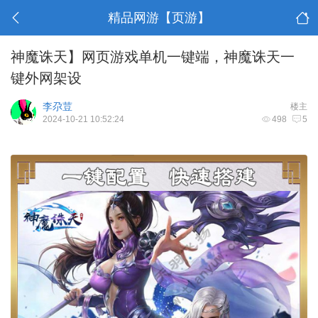
精品网游【页游】
神魔诛天】网页游戏单机一键端，神魔诛天一
键外网架设
李尕荳
楼主
2024-10-21 10:52:24
498
5