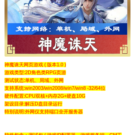
神魔诛天网页游戏 ( 版本1.0 )
游戏类型:2D角色类RPG页游
测试状态:单机、局域、外网
支持系统:win2003/win2008/win7/win8 -32/64位
硬件配置:CPU双核+内存2G+硬盘10G
架设目录:解压D盘目录运行
特别说明:外网仅支持端口全开服务器