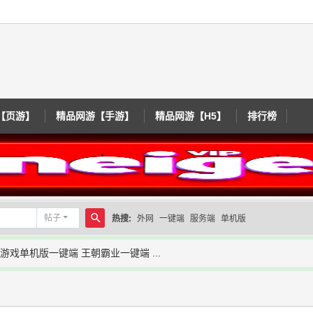
【页游】
精品网游【手游】
精品网游【H5】
排行榜
帖子
热搜:
外网
一键端
服务端
单机版
搜
游戏单机版一键端 王朝霸业一键端 ...
索