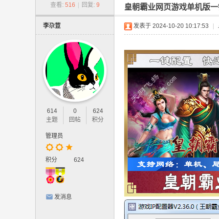
-
查看:
516
|
回复:
9
皇朝霸业网页游戏单机版一
网
李尕荳
发表于 2024-10-20 10:17:53
|
游
单
机
版
.
网
614
0
624
页
主题
回帖
积分
游
管理员
戏
,
积分
624
手
游
发消息
单
机