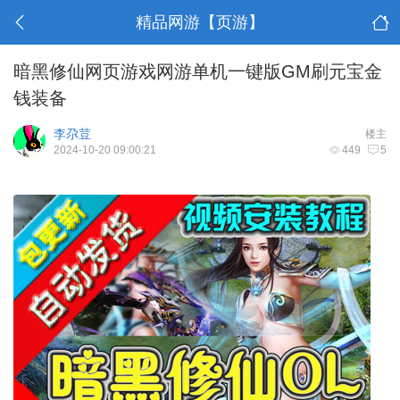
精品网游【页游】
暗黑修仙网页游戏网游单机一键版GM刷元宝金
钱装备
李尕荳
楼主
2024-10-20 09:00:21
449
5