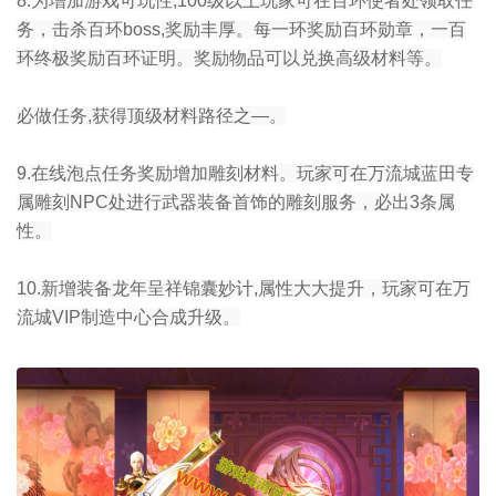
8.为增加游戏可玩性,100级以上玩家可在百环使者处领取任
务，击杀百环boss,奖励丰厚。每一环奖励百环勋章，一百
环终极奖励百环证明。奖励物品可以兑换高级材料等。
必做任务,获得顶级材料路径之—。
9.在线泡点任务奖励增加雕刻材料。玩家可在万流城蓝田专
属雕刻NPC处进行武器装备首饰的雕刻服务，必出3条属
性。
10.新增装备龙年呈祥锦囊妙计,属性大大提升，玩家可在万
流城VIP制造中心合成升级。