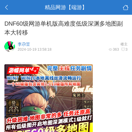
精品网游【端游】
DNF60级网游单机版高难度低级深渊多地图副
本大转移
李尕荳
楼主
2024-10-19 13:58:18
363
3