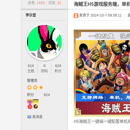
-
查看:
1433
|
回复:
31
海贼王H5游戏服务端，单
网
李尕荳
发表于 2024-10-7 09:58:11
|
游
单
机
版
.
网
614
0
624
页
主题
回帖
积分
游
管理员
戏
,
积分
624
手
游
发消息
单
H5海贼王一键端一键配置单机
机