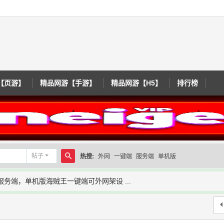
【页游】
精品网游【手游】
精品网游【H5】
排行榜
帖子
热搜:
外网
一键端
服务端
单机版
搜
服务端，单机版海贼王一键端可外网架设 ...
索