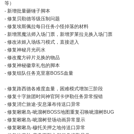
等）
- 新增批量砸锤子脚本
- 修复贝勒德等级压制问题
- 修复埃斯佩拉每日任务小怪掉落的材料
- 新增黑魔法师入场门票，新增罗莱拉兑换入场门票
- 修改浓姬入场练习模式，直接进入
- 修复神秘月光药水
- 修改魔方碎片兑换的物品
- 修复神秘徽章礼包的脚本
- 修复组队任务克里塞BOSS血量
- 修复路西德各难度血量，困难模式增加三阶段
- 修复十字旅团时间神官阿卡伊勒任务异常报错
- 修复消亡旅途-安息瀑布传送口异常
- 修复啾啾岛-呲溜树BOSS地图重复召唤呲溜树BUG
- 修复啾啾岛-呲溜树登场动画异常显示
- 修复啾啾岛-穆托关押之地传送口异常