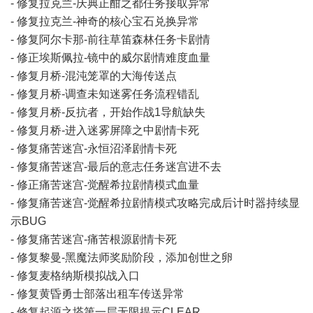
- 修复拉克兰-庆典正酣之都任务接取异常
- 修复拉克兰-神奇的核心宝石兑换异常
- 修复阿尔卡那-前往草笛森林任务卡剧情
- 修正埃斯佩拉-镜中的威尔剧情难度血量
- 修复月桥-混沌笼罩的大海传送点
- 修复月桥-调查未知迷雾任务流程错乱
- 修复月桥-反抗者，开始作战1导航缺失
- 修复月桥-进入迷雾屏障之中剧情卡死
- 修复痛苦迷宫-永恒沼泽剧情卡死
- 修复痛苦迷宫-最后的意志任务迷宫进不去
- 修正痛苦迷宫-觉醒希拉剧情模式血量
- 修复痛苦迷宫-觉醒希拉剧情模式攻略完成后计时器持续显
示BUG
- 修复痛苦迷宫-痛苦根源剧情卡死
- 修复黎曼-黑魔法师奖励阶段，添加创世之卵
- 修复麦格纳斯模拟战入口
- 修复黄昏勇士部落出租车传送异常
- 修复起源之塔第一层无限提示CLEAR