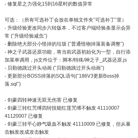
- 修复星之力强化15到16星时的数值异常
可选：（所有可选补丁会放在单独文件夹"可选补丁"里）
- 升级经验更改同步六转版本，不过客户端经验条显示会异
常 ("升级经验减负")
- 删除绝大部分小怪掉的垃圾 ("普通怪物掉落装备调整")
- 神之子武器还原功能，将当前武器初始化为一型，自行添
加菜单调用，js文件位于：脚本/特殊/神之子_武器还原.js
- 贝勒德跳过开头动画 ("贝勒德跳过开头动画")
- 更新部分BOSS掉落的SQL语句("186V3更新Boss掉
落.sql")
- 剑豪四转神速无双无伤害 已修复
- 剑豪三转红咒缚四转技能红莲咒缚不触发 41110007
41120007 已修复
- 剑豪三转平心静气吸血不触发 41110009 已修复，但从暴
击触发改成攻击触发