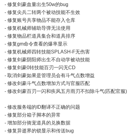
- 修复剑豪血量出生50w的bug
- 修复尖兵二转两个被动技能不生效
- 修复账号共享物品不能存入仓库
- 修复机械师辅助导弹无法使用
- 修复物品栏道具集合和道具排序
- 修复gm命令查看的爆率显示
- 修复机械师四转技能SPLASH-F无伤害
- 修复剑豪阴阳师出生不自动学被动技能
- 修复剑豪0转技能百刃一闪无CD
- 取消剑豪如果是管理员会有斗气点数增益
- 修改剑豪斗气点数增加方式与官服匹配
- 修改剑豪百刃一闪和疾风五月雨刃不扣除斗气(匹配官服)
- 修改服务端的ID翻译不正确的问题
- 修复部分箱子脚本的异常
- 增加部分骑宠道具的兑换数据
- 修复异逝界的锁显示和传送bug