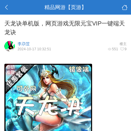
精品网游【页游】
天龙诀单机版，网页游戏无限元宝VIP一键端天
龙诀
李尕荳
楼主
2024-10-17 10:32:51
551
9