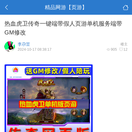
精品网游【页游】
热血虎卫传奇一键端带假人页游单机服务端带
GM修改
李尕荳
楼主
2024-10-17 08:38:17
905
12