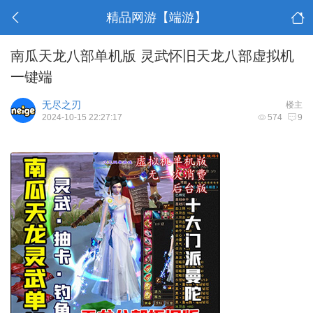
精品网游【端游】
南瓜天龙八部单机版 灵武怀旧天龙八部虚拟机
一键端
无尽之刃
楼主
2024-10-15 22:27:17
574
9