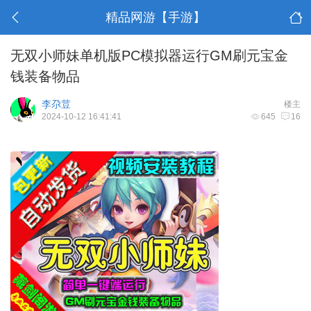
精品网游【手游】
无双小师妹单机版PC模拟器运行GM刷元宝金
钱装备物品
李尕荳
楼主
2024-10-12 16:41:41
645
16