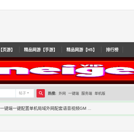
【页游】
精品网游【手游】
精品网游【H5】
排行榜
帖子
热搜:
外网
一键端
服务端
单机版
搜
一键端一键配置单机局域外网配套语音视频GM ...
索