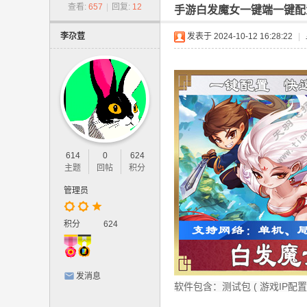
-
查看:
657
|
回复:
12
手游白发魔女一键端一键配
网
李尕荳
发表于 2024-10-12 16:28:22
|
游
单
机
版
.
网
614
0
624
页
主题
回帖
积分
游
管理员
戏
,
积分
624
手
游
发消息
单
软件包含：测试包 ( 游戏IP
机