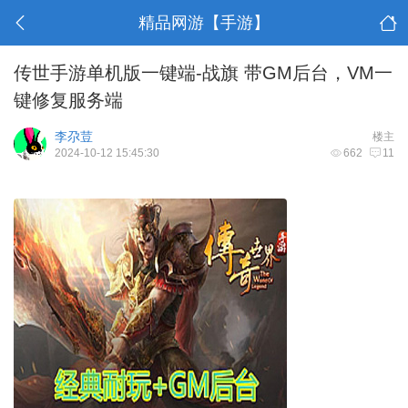
精品网游【手游】
传世手游单机版一键端-战旗 带GM后台，VM一
键修复服务端
李尕荳
楼主
2024-10-12 15:45:30
662
11