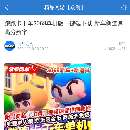
精品网游【端游】
跑跑卡丁车3068单机版一键端下载 新车新道具
高分辨率
无尽之刃
楼主
2024-10-6 13:26:29
1902
27