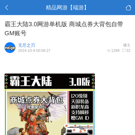
精品网游【端游】
霸王大陆3.0网游单机版 商城点券大背包自带
GM账号
无尽之刃
楼主
2024-10-9 00:06:27
1289
32