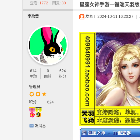
-
查看:
1772
|
回复:
30
星座女神手游一键端天羽版
网
李尕荳
发表于 2024-10-11 16:23:27
|
游
单
机
版
.
网
614
0
624
页
主题
回帖
积分
游
管理员
戏
,
积分
624
手
游
发消息
单
机