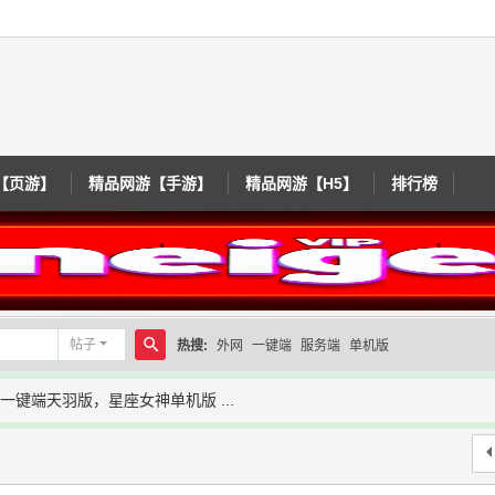
【页游】
精品网游【手游】
精品网游【H5】
排行榜
帖子
热搜:
外网
一键端
服务端
单机版
搜
一键端天羽版，星座女神单机版 ...
索