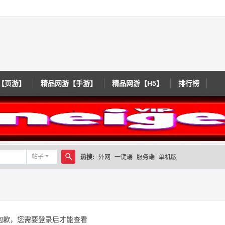
【页游】
精品网游【手游】
精品网游【H5】
排行榜
帖子
热搜:
外网
一键端
服务端
单机版
搜
索
抱歉，您需要登录后才能查看